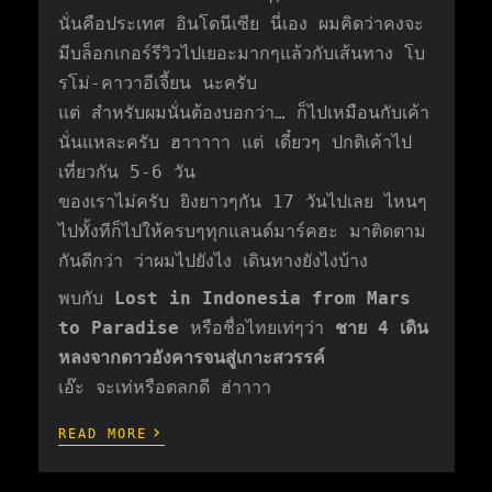
นั่นคือประเทศ อินโดนีเซีย นี่เอง ผมคิดว่าคงจะ
มีบล็อกเกอร์รีวิวไปเยอะมากๆแล้วกับเส้นทาง โบ
รโม่-คาวาอีเจี้ยน นะครับ
แต่ สำหรับผมนั่นต้องบอกว่า… ก็ไปเหมือนกับเค้า
นั่นแหละครับ ฮาาาาา แต่ เดี๋ยวๆ ปกติเค้าไป
เที่ยวกัน 5-6 วัน
ของเราไม่ครับ ยิงยาวๆกัน 17 วันไปเลย ไหนๆ
ไปทั้งทีก็ไปให้ครบๆทุกแลนด์มาร์คฮะ มาติดตาม
กันดีกว่า ว่าผมไปยังไง เดินทางยังไงบ้าง
พบกับ
Lost in Indonesia from Mars
to Paradise
หรือชื่อไทยเท่ๆว่า
ชาย 4 เดิน
หลงจากดาวอังคารจนสู่เกาะสวรรค์
เอ๊ะ จะเท่หรือตลกดี ฮ่าาาา
›
READ MORE