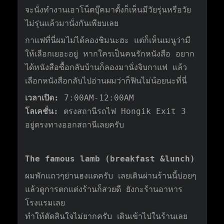
จะนั่งทำงานเอาโน็ตบุ๊คมาตั้งก็เห็นมีวัยรุ่นหรือวัย
ไม่รุ่นแล้วมานั่งกันเพียบเลย
กาแฟที่นี่ผมไม่ได้ลองชิมนะฮะ แต่ก็เห็นเมนูว่ามี
ให้เลือกเยอะอยู่ หากใครเป็นคนรักหนังสือ อยาก
ได้หนังสือซื้อกลับบ้านก็ลองมานั่งจิบกาแฟ แล้ว
เลือกหนังสือกลับไปอ่านผมว่าก็ฟินไม่น้อยนะที่นี่
เวลาเปิด:
7:00AM-12:00AM
โลเคชั่น:
ตรงสถานีรถไฟ Hongik Exit 3
อยู่ตรงทางออกสถานีเลยครับ
The famous lamb (breakfast &lunch)
ผมพักแถวๆย่านฮงแดครับ เลยเดินผ่านร้านนี้บ่อยๆ
แล้วดูการตกแต่งร้านก็สวยดี ยังกะร้านอาหาร
โรงแรมเลย
ทำให้ตัดสินใจไม่ยากครับ เดินเข้าไปในร้านเลย