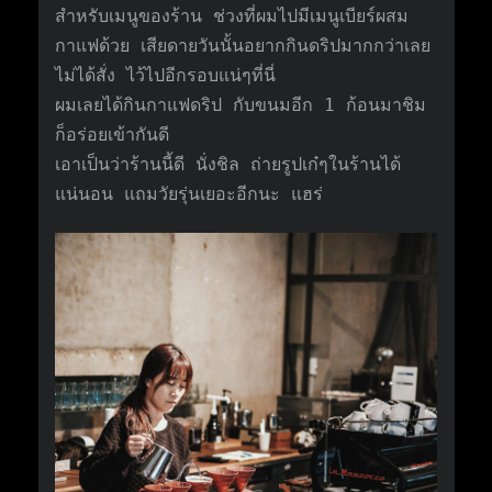
สำหรับเมนูของร้าน ช่วงที่ผมไปมีเมนูเบียร์ผสม
กาแฟด้วย เสียดายวันนั้นอยากกินดริปมากกว่าเลย
ไม่ได้สั่ง ไว้ไปอีกรอบแน่ๆที่นี่
ผมเลยได้กินกาแฟดริป กับขนมอีก 1 ก้อนมาชิม
ก็อร่อยเข้ากันดี
เอาเป็นว่าร้านนี้ดี นั่งชิล ถ่ายรูปเก๋ๆในร้านได้
แน่นอน แถมวัยรุ่นเยอะอีกนะ แฮร่